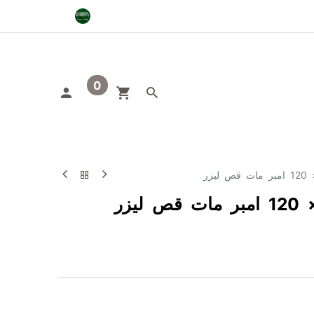
0
صنيفات
اوتلت