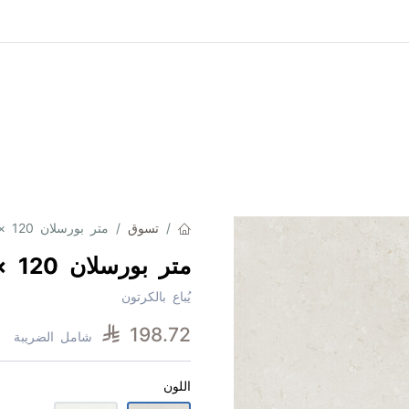
جميع المنتجات
من نحن
تواصل معنا
الت
تسوق
متر بورسلان 120 × 120 امبر مات قص ليزر
متر بورسلان 120 × 120 امبر مات قص ليزر
يُباع بالكرتون

198.72
شامل الضريبة
اللون