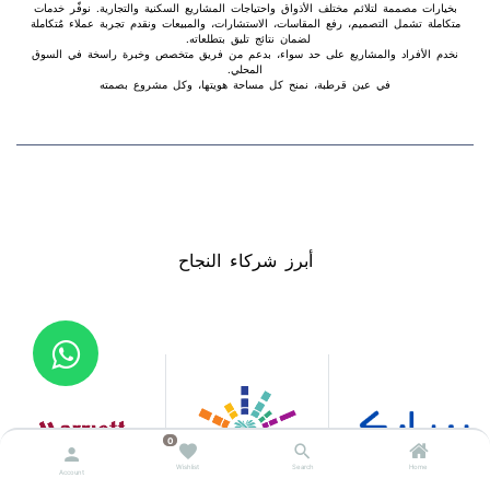
بخيارات مصممة لتلائم مختلف الأذواق واحتياجات المشاريع السكنية والتجارية. نوفّر خدمات
متكاملة تشمل التصميم، رفع المقاسات، الاستشارات، والمبيعات ونقدم تجربة عملاء مٌتكاملة
لضمان نتائج تليق بتطلعاته.
نخدم الأفراد والمشاريع على حد سواء، بدعم من فريق متخصص وخبرة راسخة في السوق
المحلي.
في عين قرطبة، نمنح كل مساحة هويتها، وكل مشروع بصمته​
أبرز شركاء النجاح
0
Wishlist
Search
Home
Account