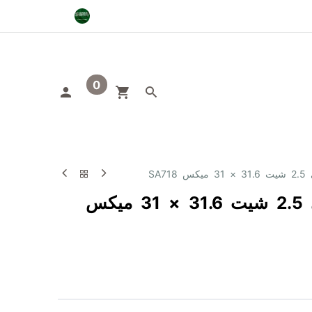
0
صنيفات
اوتلت
SA7
متر موزاييك زجاجي 2.5 شيت 31.6 × 31 ميكس