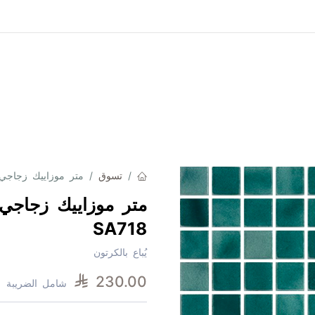
جميع المنتجات
من نحن
تواصل معنا
الت
تسوق
متر موزاييك زجاجي 2.5 شيت 31.6 × 31 ميكس 18
SA718
يُباع بالكرتون

230.00
شامل الضريبة